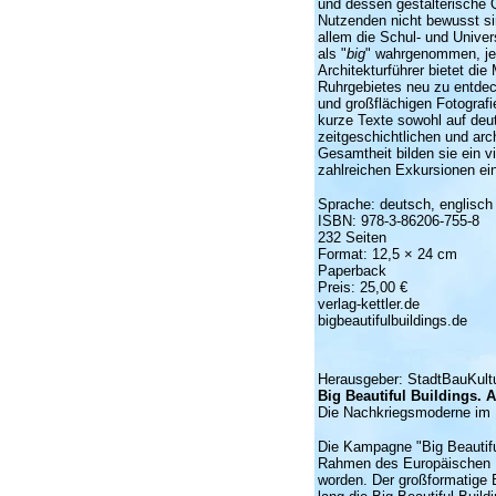
und dessen gestalterische 
Nutzenden nicht bewusst s
allem die Schul- und Univer
als "
big
" wahrgenommen, jed
Architekturführer bietet di
Ruhrgebietes neu zu entdec
und großflächigen Fotografi
kurze Texte sowohl auf deut
zeitgeschichtlichen und arch
Gesamtheit bilden sie ein v
zahlreichen Exkursionen ein
Sprache: deutsch, englisch
ISBN: 978-3-86206-755-8
232 Seiten
Format: 12,5 × 24 cm
Paperback
Preis: 25,00 €
verlag-kettler.de
bigbeautifulbuildings.de
Herausgeber: StadtBauKul
Big Beautiful Buildings. 
Die Nachkriegsmoderne im E
Die Kampagne "Big Beautiful
Rahmen des Europäischen Ku
worden. Der großformatige 