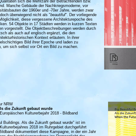
Qualitäten sich die Mehrzahl der Betrachtenden bzw.
ind. Manche Gebäude der Nachkriegsmoderne, vor
sitätsbauten der 1960er und -70er Jahre, werden zwar
och überwiegend nicht als "
beautiful
". Der vorliegende
e Möglichkeit, diese vergessene Architekturepoche des
ken. 54 Objekte in 17 Städten werden in kurzen Texten
en vorgestellt. Die Objektbeschreibungen werden durch
sch als auch auf englisch ergänzt, die den
itekturhistorischen Kontext erläutern. In ihrer
ielschichtiges Bild ihrer Epoche und laden zu
, um sich selbst vor Ort ein Bild zu machen.
tur NRW
Als die Zukunft gebaut wurde
uropäischen Kulturerbejahr 2018 - Bildband
 Buildings. Als die Zukunft gebaut wurde" ist im
lturerbejahres 2018 im Ruhrgebiet durchgeführt
Bildband dokumentiert diese Kampagne, in der ein Jahr