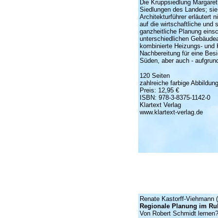
Die Kruppsiedlung Margaret
Siedlungen des Landes; sie 
Architekturführer erläutert
auf die wirtschaftliche und
ganzheitliche Planung einsc
unterschiedlichen Gebäudea
kombinierte Heizungs- und 
Nachbereitung für eine Bes
Süden, aber auch - aufgrund
120 Seiten
zahlreiche farbige Abbildun
Preis: 12,95 €
ISBN: 978-3-8375-1142-0
Klartext Verlag
www.klartext-verlag.de
Renate Kastorff-Viehmann (
Regionale Planung im Ru
Von Robert Schmidt lernen