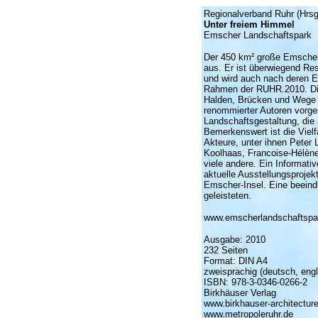
Regionalverband Ruhr (Hrsg
Unter freiem Himmel
Emscher Landschaftspark
Der 450 km² große Emscher
aus. Er ist überwiegend Res
und wird auch nach deren E
Rahmen der RUHR.2010. Die
Halden, Brücken und
Wege s
renommierter Autoren vorges
Landschaftsgestaltung, die 
Bemerkenswert ist die Vielfa
Akteure, unter ihnen Peter 
Koolhaas, Francoise-Hélène
viele andere. Ein Informat
aktuelle Ausstellungsprojek
Emscher-Insel. Eine beein
geleisteten.
www.emscherlandschaftspa
Ausgabe: 2010
232 Seiten
Format: DIN A4
zweisprachig (deutsch, engl
ISBN: 978-3-0346-0266-2
Birkhäuser Verlag
www.birkhauser-architectur
www.metropoleruhr.de