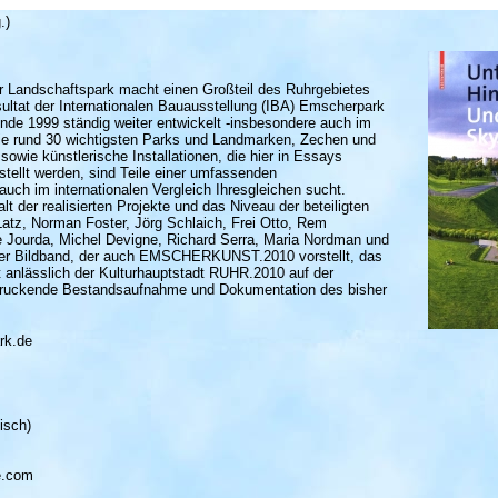
.)
 Landschaftspark macht einen Großteil des Ruhrgebietes
ultat der Internationalen Bauausstellung (IBA) Emscherpark
nde 1999 ständig weiter entwickelt -insbesondere auch im
 rund 30 wichtigsten Parks und Landmarken, Zechen und
owie künstlerische Installationen, die hier in Essays
tellt werden, sind Teile einer umfassenden
auch im internationalen Vergleich Ihresgleichen sucht.
lt der realisierten Projekte und das Niveau der beteiligten
Latz, Norman Foster, Jörg Schlaich, Frei Otto, Rem
 Jourda, Michel Devigne, Richard Serra, Maria Nordman und
iver Bildband, der auch EMSCHERKUNST.2010 vorstellt, das
t anlässlich der Kulturhauptstadt RUHR.2010 auf der
druckende Bestandsaufnahme und Dokumentation des bisher
rk.de
isch)
e.com