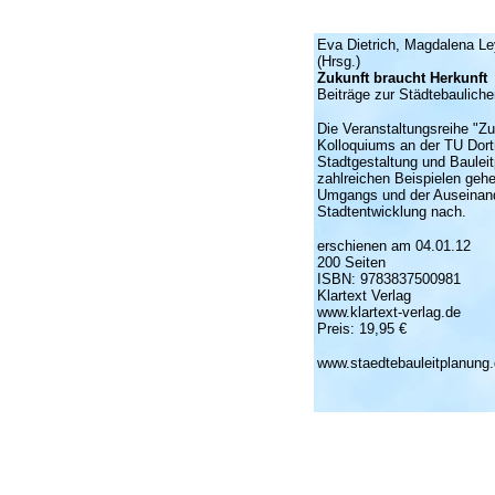
Eva Dietrich, Magdalena Ley
(Hrsg.)
Zukunft braucht Herkunft
Beiträge zur Städtebaulich
Die Veranstaltungsreihe "Z
Kolloquiums an der TU Dor
Stadtgestaltung und Baulei
zahlreichen Beispielen gehe
Umgangs und der Auseinande
Stadtentwicklung nach.
erschienen am 04.01.12
200 Seiten
ISBN: 9783837500981
Klartext Verlag
www.klartext-verlag.de
Preis: 19,95 €
www.staedtebauleitplanung.d