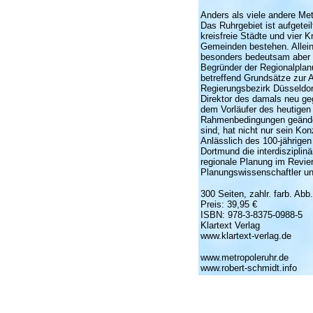
Anders als viele andere Metr
Das Ruhrgebiet ist aufgetei
kreisfreie Städte und vier 
Gemeinden bestehen. Allein
besonders bedeutsam aber a
Begründer der Regionalplanu
betreffend Grundsätze zur A
Regierungsbezirk Düsseldorf
Direktor des damals neu g
dem Vorläufer des heutige
Rahmenbedingungen geände
sind, hat nicht nur sein Ko
Anlässlich des 100-jährige
Dortmund die interdiszipli
regionale Planung im Revier
Planungswissenschaftler un
300 Seiten, zahlr. farb. Abb
Preis: 39,95 €
ISBN: 978-3-8375-0988-5
Klartext Verlag
www.klartext-verlag.de
www.metropoleruhr.de
www.robert-schmidt.info