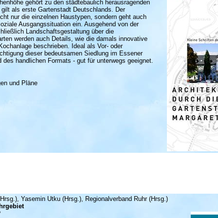
henhöhe gehört zu den städtebaulich herausragenden
gilt als erste Gartenstadt Deutschlands. Der
 nicht nur die einzelnen Haustypen, sondern geht auch
 soziale Ausgangssituation ein. Ausgehend von der
hließlich Landschaftsgestaltung über die
rten werden auch Details, wie die damals innovative
Kochanlage beschrieben. Ideal als Vor- oder
ichtigung dieser bedeutsamen Siedlung im Essener
 des handlichen Formats - gut für unterwegs geeignet.
gen und Pläne
Hrsg.), Yasemin Utku (Hrsg.), Regionalverband Ruhr (Hrsg.)
hrgebiet
?