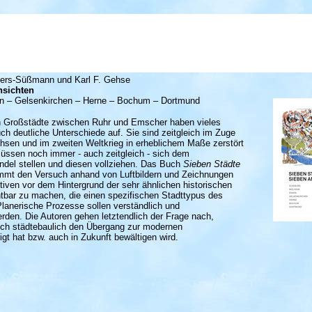
ers-Süßmann und Karl F. Gehse
nsichten
n – Gelsenkirchen – Herne – Bochum – Dortmund
en Großstädte zwischen Ruhr und Emscher haben vieles
h deutliche Unterschiede auf. Sie sind zeitgleich im Zuge
chsen und im zweiten Weltkrieg in erheblichem Maße zerstört
ssen noch immer - auch zeitgleich - sich dem
andel stellen und diesen vollziehen. Das Buch
Sieben Städte
mmt den Versuch anhand von Luftbildern und Zeichnungen
iven vor dem Hintergrund der sehr ähnlichen historischen
htbar zu machen, die einen spezifischen Stadttypus des
anerische Prozesse sollen verständlich und
rden. Die Autoren gehen letztendlich der Frage nach,
uch städtebaulich den Übergang zur modernen
igt hat bzw. auch in Zukunft bewältigen wird.