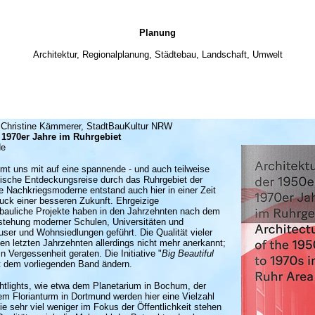
Planung
Architektur, Regionalplanung, Städtebau, Landschaft, Umwelt
, Christine Kämmerer, StadtBauKultur NRW
s 1970er Jahre im Ruhrgebiet
de
mmt uns mit auf eine spannende - und auch teilweise
nische Entdeckungsreise durch das Ruhrgebiet der
e Nachkriegsmoderne entstand auch hier in einer Zeit
ck einer besseren Zukunft. Ehrgeizige
ebauliche Projekte haben in den Jahrzehnten nach dem
stehung moderner Schulen, Universitäten und
ser und Wohnsiedlungen geführt. Die Qualität vieler
n letzten Jahrzehnten allerdings nicht mehr anerkannt;
 Vergessenheit geraten. Die Initiative "
Big Beautiful
it dem vorliegenden Band ändern.
tlights, wie etwa dem Planetarium in Bochum, der
m Florianturm in Dortmund werden hier eine Vielzahl
ie sehr viel weniger im Fokus der Öffentlichkeit stehen