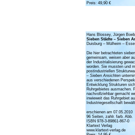
Preis: 49,90 €
Hans Blossey, Jürgen Boeb
Sieben Städte – Sieben A
Duisburg – Mülheim – Esse
Die hier betrachteten sieb
gemeinsam, weisen aber auc
der Industrialisierung gewa
worden. Sie mussten und mü
postindustriellen Strukturw
– Sieben Ansichten
unterni
aus verschiedenen Perspekt
Entwicklung Strukturen sic
Ruhrgebietes ausmachen. Pl
nachvollziehbar gemacht we
inwieweit das Ruhrgebiet a
Industriegesellschaft bewält
erschienen am 07.05.2010
96 Seiten, zahlr. farb. Abb.
ISBN 978-3-89861-867-0
Klartext Verlag
www.klartext-verlag.de
Preis: 14,95 €