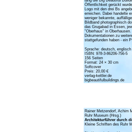
lang die Big Beautiful Buil
Öffentlichkeit gerückt wur
Logo mit den drei Bs angebr
erreichen. Dabei handelte 
weniger bekannte, auffälli
Bildband photographisch d
das Grugabad in Essen, jew
"Oberhaus" in Oberhausen. 
Dokumentationen zu weiter
stattgefunden haben - ein 
Sprache: deutsch, englisch
ISBN: 978-3-86206-756-5
156 Seiten
Format: 24 × 30 cm
Softcover
Preis: 20,00 €
verlag-kettler.de
bigbeautifulbuildings.de
Rainer Metzendorf, Achim M
Ruhr Museum (Hrsg.)
Architekturführer durch d
Kleine Schriften des Ruhr