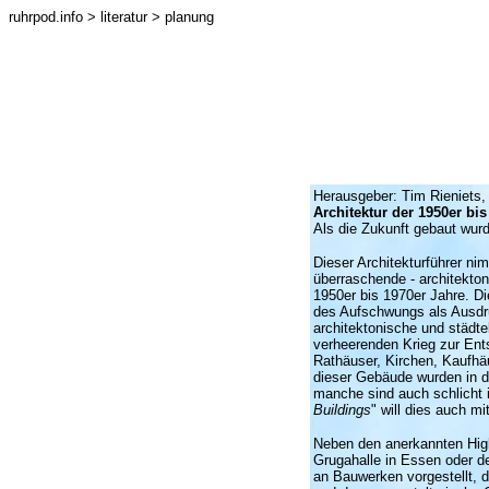
ruhrpod.info
> literatur > planung
Herausgeber: Tim Rieniets
Architektur der 1950er bi
Als die Zukunft gebaut wur
Dieser Architekturführer ni
überraschende - architekto
1950er bis 1970er Jahre. Di
des Aufschwungs als Ausdru
architektonische und städt
verheerenden Krieg zur Ent
Rathäuser, Kirchen, Kaufhäu
dieser Gebäude wurden in de
manche sind auch schlicht in
Buildings
" will dies auch m
Neben den anerkannten High
Grugahalle in Essen oder de
an Bauwerken vorgestellt, d