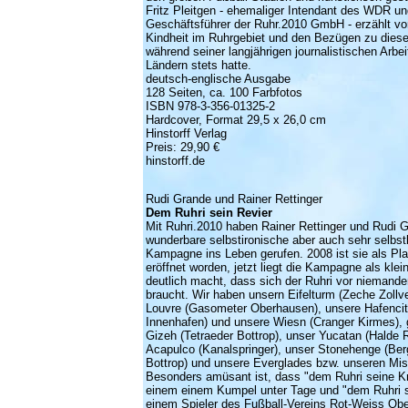
Fritz Pleitgen - ehemaliger Intendant des WDR und
Geschäftsführer der Ruhr.2010 GmbH - erzählt vo
Kindheit im Ruhrgebiet und den Bezügen zu dieser
während seiner langjährigen journalistischen Arbei
Ländern stets hatte.
deutsch-englische Ausgabe
128 Seiten, ca. 100 Farbfotos
ISBN 978-3-356-01325-2
Hardcover, Format 29,5 x 26,0 cm
Hinstorff Verlag
Preis: 29,90 €
hinstorff.de
Rudi Grande und Rainer Rettinger
Dem Ruhri sein Revier
Mit
Ruhri.2010
haben Rainer Rettinger und Rudi G
wunderbare selbstironische aber auch sehr selbs
Kampagne ins Leben gerufen. 2008 ist sie als Pla
eröffnet worden, jetzt liegt die Kampagne als klei
deutlich macht, dass sich der Ruhri vor niemand
braucht. Wir haben unsern Eifelturm (Zeche Zollve
Louvre (Gasometer Oberhausen), unsere Hafencit
Innenhafen) und unsere Wiesn (Cranger Kirmes), 
Gizeh (Tetraeder Bottrop), unser Yucatan (Halde 
Acapulco (Kanalspringer), unser Stonehenge (Ber
Bottrop) und unsere Everglades bzw. unseren Miss
Besonders amüsant ist, dass "dem Ruhri seine Kr
einem einem Kumpel unter Tage und "dem Ruhri s
einem Spieler des Fußball-Vereins Rot-Weiss Ober