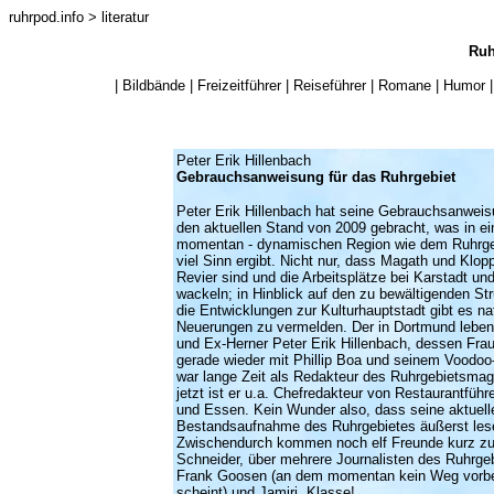
ruhrpod.info
> literatur
Ruh
|
Bildbände
|
Freizeitführer
|
Reiseführer
|
Romane
|
Humor
Peter Erik Hillenbach
Gebrauchsanweisung für das Ruhrgebiet
Peter Erik Hillenbach hat seine Gebrauchsanweis
den aktuellen Stand von 2009 gebracht, was in ei
momentan - dynamischen Region wie dem Ruhrgebi
viel Sinn ergibt. Nicht nur, dass Magath und Klopp
Revier sind und die Arbeitsplätze bei Karstadt un
wackeln; in Hinblick auf den zu bewältigenden St
die Entwicklungen zur Kulturhauptstadt gibt es nat
Neuerungen zu vermelden. Der in Dortmund leb
und Ex-Herner Peter Erik Hillenbach, dessen Fra
gerade wieder mit Phillip Boa und seinem Voodoo-
war lange Zeit als Redakteur des Ruhrgebietsmag
jetzt ist er u.a. Chefredakteur von Restaurantführ
und Essen. Kein Wunder also, dass seine aktuelle
Bestandsaufnahme des Ruhrgebietes äußerst lese
Zwischendurch kommen noch elf Freunde kurz zu
Schneider, über mehrere Journalisten des Ruhrgeb
Frank Goosen (an dem momentan kein Weg vorbe
scheint) und Jamiri. Klasse!