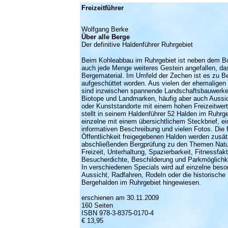
Freizeitführer
Wolfgang Berke
Über alle Berge
Der definitive Haldenführer Ruhrgebiet
Beim Kohleabbau im Ruhrgebiet ist neben dem B
auch jede Menge weiteres Gestein angefallen, da
Bergematerial. Im Umfeld der Zechen ist es zu B
aufgeschüttet worden. Aus vielen der ehemaligen
sind inzwischen spannende Landschaftsbauwerke
Biotope und Landmarken, häufig aber auch Aussi
oder Kunststandorte mit einem hohen Freizeitwer
stellt in seinem Haldenführer 52 Halden im Ruhrge
einzelne mit einem übersichtlichem Steckbrief, ei
informativen Beschreibung und vielen Fotos. Die f
Öffentlichkeit freigegebenen Halden werden zusätz
abschließenden Bergprüfung zu den Themen Natur
Freizeit, Unterhaltung, Spazierbarkeit, Fitnessfak
Besucherdichte, Beschilderung und Parkmöglichk
In verschiedenen Specials wird auf einzelne bes
Aussicht, Radfahren, Rodeln oder die historische
Bergehalden im Ruhrgebiet hingewiesen.
erschienen am 30.11.2009
160 Seiten
ISBN 978-3-8375-0170-4
€ 13,95