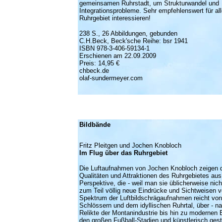
gemeinsamen Ruhrstadt, um Strukturwandel und
Integrationsprobleme. Sehr empfehlenswert für alle
Ruhrgebiet interessieren!
238 S., 26 Abbildungen, gebunden
C.H.Beck, Beck'sche Reihe: bsr 1941
ISBN 978-3-406-59134-1
Erschienen am 22.09.2009
Preis: 14,95 €
chbeck.de
olaf-sundermeyer.com
Bildbände
Fritz Pleitgen und Jochen Knobloch
Im Flug über das Ruhrgebiet
Die Luftaufnahmen von Jochen Knobloch zeigen di
Qualitäten und Attraktionen des Ruhrgebietes au
Perspektive, die - weil man sie üblicherweise nic
zum Teil völlig neue Eindrücke und Sichtweisen v
Spektrum der Luftbildschrägaufnahmen reicht von
Schlössern und dem idyllischen Ruhrtal, über - nat
Relikte der Montanindustrie bis hin zu modernen 
den großen Fußball-Stadien und künstlerisch gest