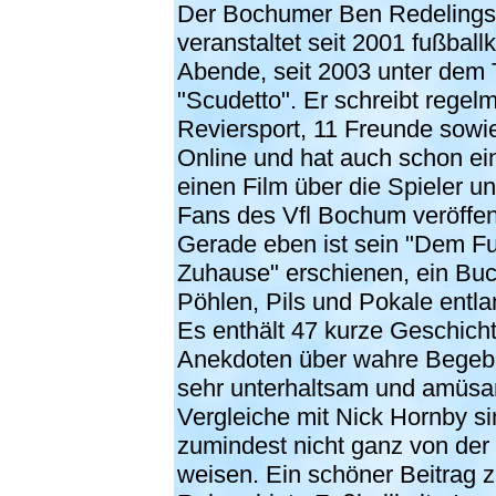
Der Bochumer Ben Redelings
veranstaltet seit 2001 fußballk
Abende, seit 2003 unter dem T
"
Scudetto
". Er schreibt regel
Reviersport, 11 Freunde sowi
Online und hat auch schon ei
einen Film über die Spieler un
Fans des Vfl Bochum veröffent
Gerade eben ist sein "Dem Fu
Zuhause" erschienen, ein Bu
Pöhlen, Pils und Pokale entla
Es enthält 47 kurze Geschich
Anekdoten über wahre Begebe
sehr unterhaltsam und amüsan
Vergleiche mit Nick Hornby s
zumindest nicht ganz von der
weisen. Ein schöner Beitrag z