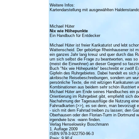
Weitere Infos:
Kartendarstellung mit ausgewählten
Haldenstando
Michael Hüter
Nix wie Höhepunkte
Ein Handbuch für Entdecker
Michael Hüter ist freier Karikaturist und lebt scho
Wattenscheid. Der gebürtige Rheinhausener ist m
ein ganzes Jahr lang kreuz und quer durch das Ru
um sich selbst die Frage zu beantworten, was so
(meist die Einwohner) an dieser Gegend so faszin
Buch "Nix wie Höhepunkte" beschreibt er zwölf E
Gipfeln des Ruhrgebietes. Dabei handelt es sich 
akribische Reisebeschreibungen, sondern um wu
persönliche Texte, die mit witzigen Karikaturen u
Kombinationen aus beidem sehr schön illustriert
Michael Hüter am Ende seines Handbuches ein p
Orientierung im Ruhrgebiet gibt, empfiehlt sich do
Nachahmung der Tagesausflüge die Nutzung einer
Fahrradkarten (
>>
), es sei denn, man bevorzugt e
- sich mit dem Fahrrad treiben zu lassen; den Ga
Oberhausen oder den Florian-Turm in Dortmund 
irgendwie bzw. -wann finden.
Verlag Henselowsky Boschmann
1. Auflage 2009
ISBN 978-3-922750-96-3
Preis: 9,90 €