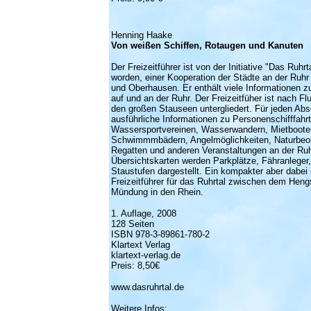
Henning Haake
Von weißen Schiffen, Rotaugen und Kanuten
Der Freizeitführer ist von der Initiative "Das Ruh
worden, einer Kooperation der Städte an der Ruh
und Oberhausen. Er enthält viele Informationen z
auf und an der Ruhr. Der Freizeitfüher ist nach F
den großen Stauseen untergliedert. Für jeden Abs
ausführliche Informationen zu Personenschifffahrt
Wassersportvereinen, Wasserwandern, Mietboote
Schwimmmbädern, Angelmöglichkeiten, Naturbeo
Regatten und anderen Veranstaltungen an der Ru
Übersichtskarten werden Parkplätze, Fähranleger
Staustufen dargestellt. Ein kompakter aber dabei 
Freizeitführer für das Ruhrtal zwischen dem Hen
Mündung in den Rhein.
1. Auflage, 2008
128 Seiten
ISBN 978-3-89861-780-2
Klartext Verlag
klartext-verlag.de
Preis: 8,50€
www.dasruhrtal.de
Weitere Infos: