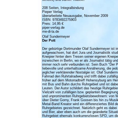
208 Seiten, Integralbindung
Pieper Verlag
überarbeitete Neuausgabe, November 2009
ISBN: 9783492275903
Preis:
14,95
€
piper-verlag.de
me-di-la.de
Olaf Sundermeyer
Der Pott
Der gebürtige Dortmunder Olaf Sundermeyer ist i
aufgewachsen, hat dort Jura und Journalistik stud
Kneipier hinter dem Tresen seiner eigenen Kneipe 
inzwischen in Berlin, wo er als Journalist tätig u
immer noch sehr verbunden ist. Sein Buch "Der Po
liebevolle und unterhaltsame Annäherung, die jedo
jeglicher verklärender Nostalgie ist. Olaf Sunder
Fahrrad den Ruhrtalradweg und trifft dabei zufäll
früher auf dem Motorradtreff Hohensyburg am Hen
mit Bus und Bahn durchs Ruhrgebiet und ist dabe
Leuten. Der Autor schildert das heutige Ruhrgebie
Vielzahl von zufälligen bzw. geplanten Begegnun
und unprominenten Ruhrgebietsbewohnern: von W
über Dieter Gorny, Frank Goosen bis hin zu Musi
Metal-Band Kreator wird ein differenziertes Bild d
Ruhrgebietes gezeichnet. Natürlich geht es dabe
und Bier, aber eben auch um die geänderte Situat
Ruhrgebiet ehemals konkurrenzlosen SPD, um die