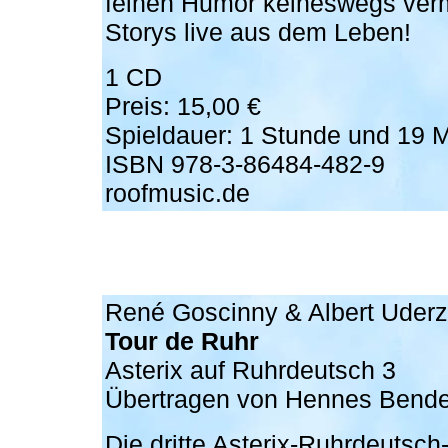
feinen Humor keineswegs ver
Storys live aus dem Leben!
1 CD
Preis: 15,00 €
Spieldauer: 1 Stunde und 19 
ISBN 978-3-86484-482-9
roofmusic.de
René Goscinny & Albert Uder
Tour de Ruhr
Asterix auf Ruhrdeutsch 3
Übertragen von Hennes Bende
Die dritte Asterix-Ruhrdeutsch