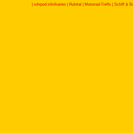
|
ruhrpod.info/karten
|
Ruhrtal
|
Motorrad-Treffs
|
Schiff & B