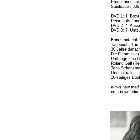
Produktionsjahr
Spieldauer: 305
DVD 1: 1. Boxe
Reise aufs Lan
DVD 2: 4. Aussi
DVD 3: 7. Umzü
Bonusmaterial:
Tagebuch - Ein 
30 Jahre danach
Die Filmmusik (
Umfangreiche Bi
Roland Gall (Reg
Tana Schanzara 
Originaltrailer
16-seitiges Boo
e-m-s new med
ems-newmedia