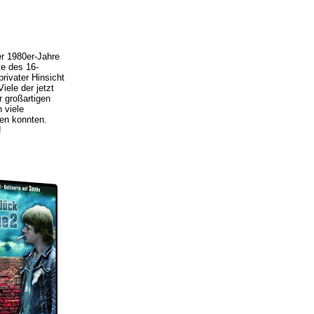
er 1980er-Jahre
te des 16-
rivater Hinsicht
iele der jetzt
r großartigen
 viele
ren konnten.
!