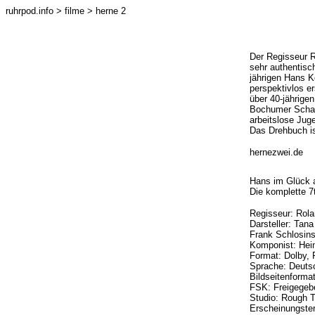
ruhrpod.info
> filme > herne 2
Der Regisseur R
sehr authentisch
jährigen Hans K
perspektivlos er
über 40-jährige
Bochumer Schaus
arbeitslose Jug
Das Drehbuch is
hernezwei.de
Hans im Glück 
Die komplette 7
Regisseur: Rola
Darsteller: Tan
Frank Schlosins
Komponist: Hein
Format: Dolby,
Sprache: Deutsc
Bildseitenformat
FSK: Freigegeb
Studio: Rough T
Erscheinungster