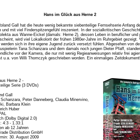
Hans im Glück aus Herne 2
oland Gall hat die heute wenig bekannte siebenteilige Fernsehserie Anfang d
 und mit viel Finderspitzengefühl inszeniert. In der sozialkritischen Geschich
olekta aus Wanne-Eickel (damals: Herne 2), dessen Leben in beruflicher und p
scheint, wird viel Lokalkolorit der frühen 1980er-Jahre im Ruhrgebiet gezeigt. V
n werden sich in ihre eigene Jugend zurück versetzt fühlen. Abgesehen von de
pielerin Tana Schanzara und dem damals noch jungen Dieter Pfaff, standen
endliche vor der Kamera, die nur mit wenig Regieanweisungen relativ frei agie
t u.a. von Willi Thomczyk geschrieben worden. Ein einmaliges Zeitdokument
aus Herne 2 -
teilige Serie (3 DVDs)
nd Gall
a Schanzara, Peter Danneberg, Claudia Minervino,
ki, Barbara Klein
rich Huber
 PAL
h (Dolby Digital 2.0)
: 4:3 - 1.33:1
en ab 12 Jahren
rade Distribution GmbH
min: 30. August 2009